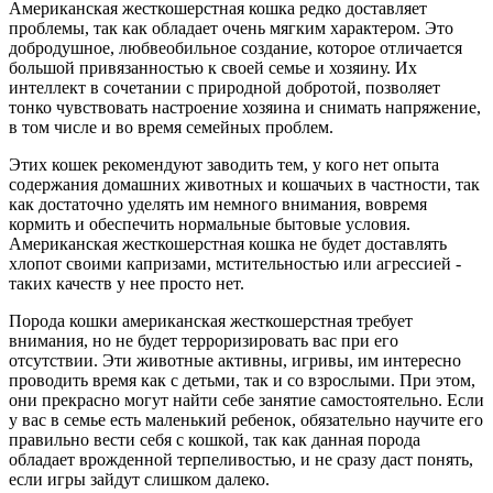
Американская жесткошерстная кошка редко доставляет
проблемы, так как обладает очень мягким характером. Это
добродушное, любвеобильное создание, которое отличается
большой привязанностью к своей семье и хозяину. Их
интеллект в сочетании с природной добротой, позволяет
тонко чувствовать настроение хозяина и снимать напряжение,
в том числе и во время семейных проблем.
Этих кошек рекомендуют заводить тем, у кого нет опыта
содержания домашних животных и кошачьих в частности, так
как достаточно уделять им немного внимания, вовремя
кормить и обеспечить нормальные бытовые условия.
Американская жесткошерстная кошка не будет доставлять
хлопот своими капризами, мстительностью или агрессией -
таких качеств у нее просто нет.
Порода кошки американская жесткошерстная требует
внимания, но не будет терроризировать вас при его
отсутствии. Эти животные активны, игривы, им интересно
проводить время как с детьми, так и со взрослыми. При этом,
они прекрасно могут найти себе занятие самостоятельно. Если
у вас в семье есть маленький ребенок, обязательно научите его
правильно вести себя с кошкой, так как данная порода
обладает врожденной терпеливостью, и не сразу даст понять,
если игры зайдут слишком далеко.