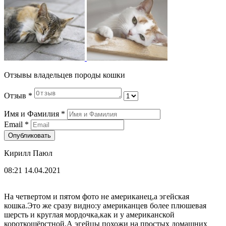
Отзывы владельцев породы кошки
Отзыв
*
Имя и Фамилия
*
Email
*
Опубликовать
Кирилл Паюл
08:21 14.04.2021
На четвертом и пятом фото не американец,а эгейская
кошка.Это же сразу видно:у американцев более плюшевая
шерсть и круглая мордочка,как и у американской
короткошёрстной.А эгейцы похожи на простых домашних