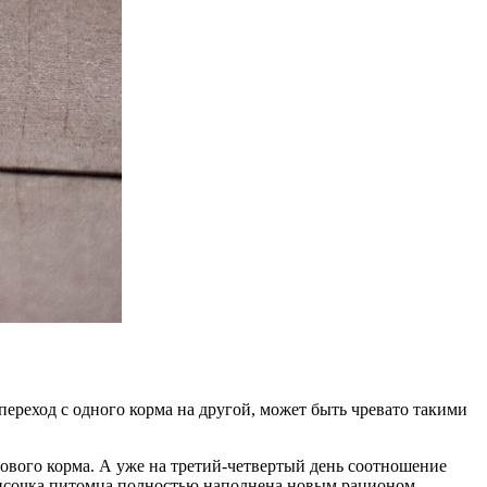
ереход с одного корма на другой, может быть чревато такими
ового корма. А уже на третий-четвертый день соотношение
 мисочка питомца полностью наполнена новым рационом.