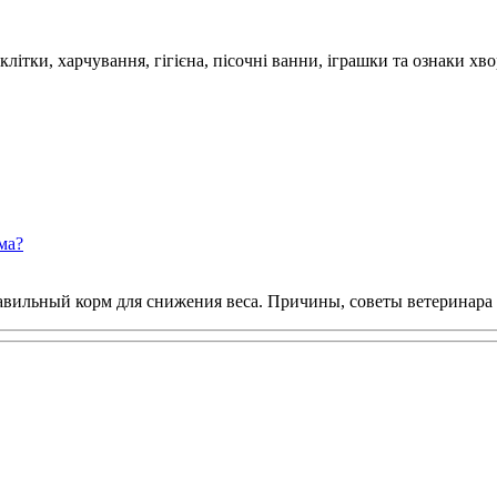
літки, харчування, гігієна, пісочні ванни, іграшки та ознаки хв
ма?
равильный корм для снижения веса. Причины, советы ветеринара