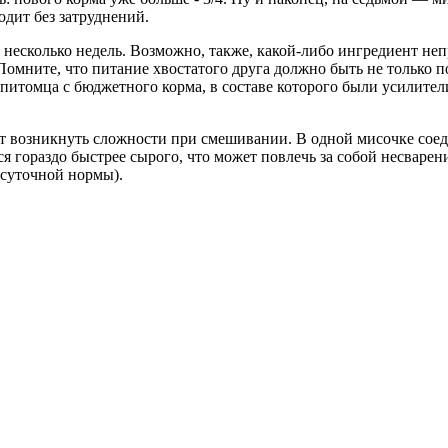
одит без затруднений.
а несколько недель. Возможно, также, какой-либо ингредиент не
Помните, что питание хвостатого друга должно быть не только п
питомца с бюджетного корма, в составе которого были усилител
ут возникнуть сложности при смешивании. В одной мисочке сое
я гораздо быстрее сырого, что может повлечь за собой несваре
 суточной нормы).