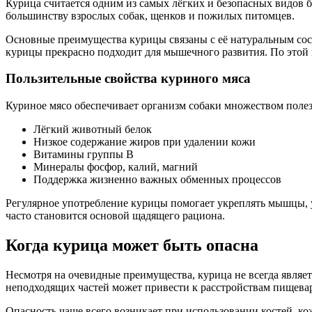
Курица считается одним из самых лёгких и безопасных видов
большинству взрослых собак, щенков и пожилых питомцев.
Основные преимущества курицы связаны с её натуральным сост
курицы прекрасно подходит для мышечного развития. По этой
Пользительные свойства куриного мяса
Куриное мясо обеспечивает организм собаки множеством полез
Лёгкий животный белок
Низкое содержание жиров при удалении кожи
Витамины группы B
Минералы фосфор, калий, магний
Поддержка жизненно важных обменных процессов
Регулярное употребление курицы помогает укреплять мышцы, 
часто становится основой щадящего рациона.
Когда курица может быть опасна
Несмотря на очевидные преимущества, курица не всегда являе
неподходящих частей может привести к расстройствам пищева
Опасность чаще всего возникает при использовании костей, ко