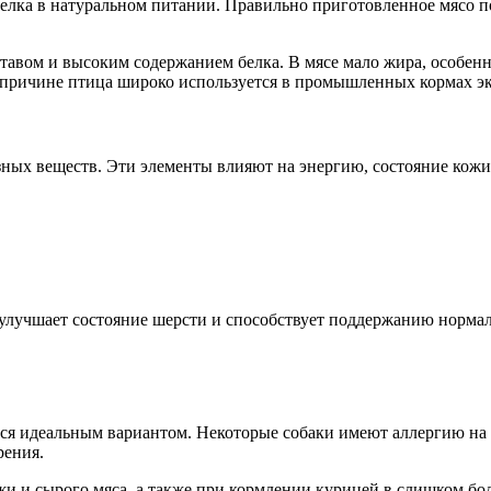
 белка в натуральном питании. Правильно приготовленное мясо
авом и высоким содержанием белка. В мясе мало жира, особенн
 причине птица широко используется в промышленных кормах эк
ных веществ. Эти элементы влияют на энергию, состояние кожи
улучшает состояние шерсти и способствует поддержанию нормал
тся идеальным вариантом. Некоторые собаки имеют аллергию на
рения.
жи и сырого мяса, а также при кормлении курицей в слишком бо