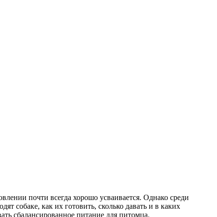
овлении почти всегда хорошо усваивается. Однако среди
т собаке, как их готовить, сколько давать и в каких
вать сбалансированное питание для питомца.