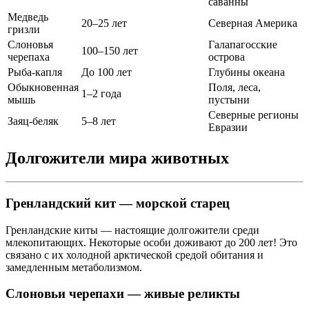
саванны
Медведь
20–25 лет
Северная Америка
гризли
Слоновья
Галапагосские
100–150 лет
черепаха
острова
Рыба-капля
До 100 лет
Глубины океана
Обыкновенная
Поля, леса,
1–2 года
мышь
пустыни
Северные регионы
Заяц-беляк
5–8 лет
Евразии
Долгожители мира животных
Гренландский кит — морской старец
Гренландские киты — настоящие долгожители среди
млекопитающих. Некоторые особи доживают до 200 лет! Это
связано с их холодной арктической средой обитания и
замедленным метаболизмом.
Слоновьи черепахи — живые реликты