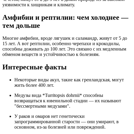
уязвимости к хищникам и климату.
Амфибии и рептилии: чем холоднее —
тем дольше
Многие амфибии, вроде лягушек и саламандр, живут от 5 до
15 лет. А вот рептилии, особенно черепахи и крокодилы,
способны доживать до 100 лет. Это связано с их медленным
обменом веществ и устойчивостью к болезням.
Интересные факты
Некоторые виды акул, такие как гренландская, могут
жить более 400 лет.
Медузы вида *Turritopsis dohrnii* способны
возвращаться к ювенильной стадии — их называют
"бессмертными медузами".
У раков и омаров нет генетически
запрограммированной старости — они умирают, в
основном, из-за болезней или повреждений.