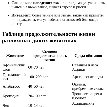
Социальное поведение:
стая или стадо могут увеличить
шансы на выживание, снижая стресс и риски.
Интеллект:
более умные животные, такие как приматы
или дельфины, могут избегать опасностей благодаря
опыту.
Таблица продолжительности жизни
различных диких животных
Средняя
Животное
продолжительность
Среда обитания
жизни
Африканский
Саванны и леса
60–70 лет
слон
Африки
Гренландский
100–200 лет
Арктические воды
кит
Океаны,
Альбатрос
40–50 лет
прибрежные скалы
Тропические реки
Крокодил
70–100 лет
и болота
Африканские
Лев
10–14 лет