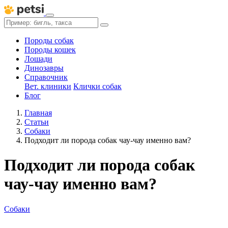
Породы собак
Породы кошек
Лошади
Динозавры
Справочник
Вет. клиники
Клички собак
Блог
Главная
Статьи
Собаки
Подходит ли порода собак чау-чау именно вам?
Подходит ли порода собак
чау-чау именно вам?
Собаки