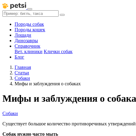
Породы собак
Породы кошек
Лошади
Динозавры
Справочник
Вет. клиники
Клички собак
Блог
Главная
Статьи
Собаки
Мифы и заблуждения о собаках
Мифы и заблуждения о собак
Собаки
Существует большое количество противоречивых утверждений о
Собак нужно часто мыть