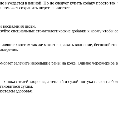
ьно нуждается в ванной. Но не следует купать собаку просто так
а поможет сохранить шерсть в чистоте.
и воспаления десен.
льзуйте специальные стоматологические добавки к корму чтобы 
иляние хвостом так же может выражать волнение, беспокойство
намерения.
могает залечить небольшие раны на коже. Однако черезмерное з
ых показателей здоровья, а теплый и сухой нос указывает на бо
тановиться сухим.
зателем здоровья.