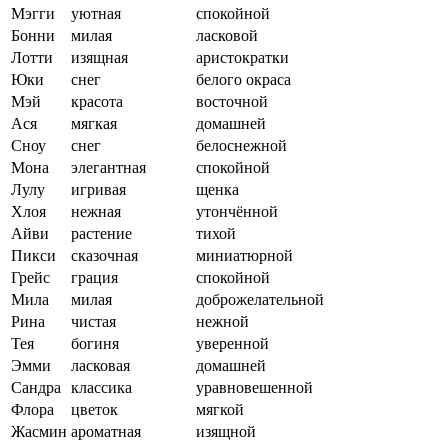
Мэгги
уютная
спокойной
Бонни
милая
ласковой
Лотти
изящная
аристократки
Юки
снег
белого окраса
Мэй
красота
восточной
Ася
мягкая
домашней
Сноу
снег
белоснежной
Мона
элегантная
спокойной
Лулу
игривая
щенка
Хлоя
нежная
утончённой
Айви
растение
тихой
Пикси
сказочная
миниатюрной
Грейс
грация
спокойной
Мила
милая
доброжелательной
Рина
чистая
нежной
Тея
богиня
уверенной
Эмми
ласковая
домашней
Сандра
классика
уравновешенной
Флора
цветок
мягкой
Жасмин
ароматная
изящной