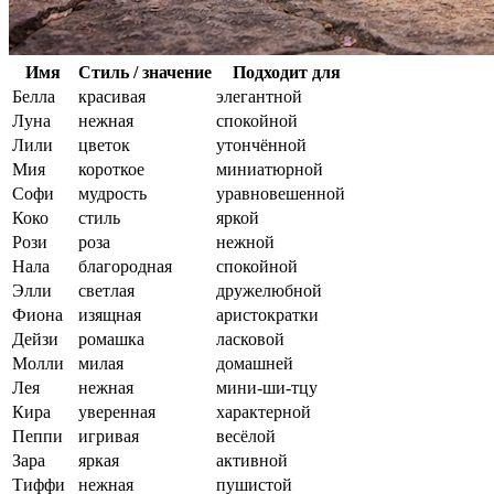
Имя
Стиль / значение
Подходит для
Белла
красивая
элегантной
Луна
нежная
спокойной
Лили
цветок
утончённой
Мия
короткое
миниатюрной
Софи
мудрость
уравновешенной
Коко
стиль
яркой
Рози
роза
нежной
Нала
благородная
спокойной
Элли
светлая
дружелюбной
Фиона
изящная
аристократки
Дейзи
ромашка
ласковой
Молли
милая
домашней
Лея
нежная
мини-ши-тцу
Кира
уверенная
характерной
Пеппи
игривая
весёлой
Зара
яркая
активной
Тиффи
нежная
пушистой