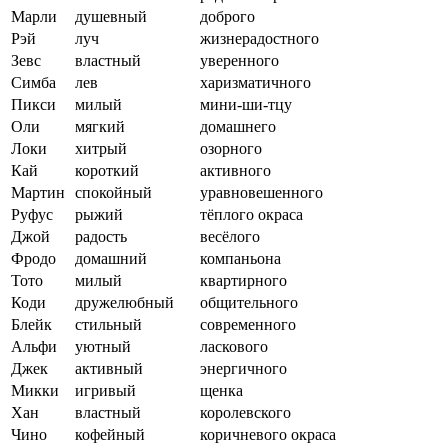
Марли
душевный
доброго
Рэй
луч
жизнерадостного
Зевс
властный
уверенного
Симба
лев
харизматичного
Пикси
милый
мини-ши-тцу
Оли
мягкий
домашнего
Локи
хитрый
озорного
Кай
короткий
активного
Мартин
спокойный
уравновешенного
Руфус
рыжий
тёплого окраса
Джой
радость
весёлого
Фродо
домашний
компаньона
Тото
милый
квартирного
Коди
дружелюбный
общительного
Блейк
стильный
современного
Альфи
уютный
ласкового
Джек
активный
энергичного
Микки
игривый
щенка
Хан
властный
королевского
Чино
кофейный
коричневого окраса