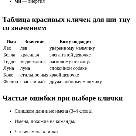
Чи
— энергия
Таблица красивых кличек для ши-тцу
со значением
Имя
Значение
Кому подходит
Лео
лев
уверенному мальчику
Белла
красивая
элегантной девочке
Тедди
медвежонок
ласковому питомцу
Луна
луна
спокойной собаке
Коко
стильное имя
яркой девочке
Феликс
счастливый
дружелюбному мальчику
Частые ошибки при выборе клички
Слишком длинные имена (3–4 слова).
Имена, похожие на команды.
Частая смена клички.