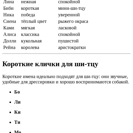
Лина
нежная
спокойной
Биби
короткая
мини-ши-тцу
Ника
победа
уверенной
Сиена
тёплый цвет
рыжего окраса
Ками
мягкая
ласковой
Алиса
классика
спокойной
Долли
кукольная
пушистой
Рейна
королева
аристократки
Короткие клички для ши-тцу
Короткие имена идеально подходят для ши-тцу: они звучные,
удобные для дрессировки и хорошо воспринимаются собакой.
Бо
Ли
Ки
Ти
Мо