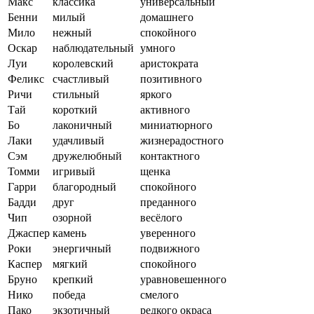
Макс
классика
универсальный
Бенни
милый
домашнего
Мило
нежный
спокойного
Оскар
наблюдательный
умного
Луи
королевский
аристократа
Феликс
счастливый
позитивного
Ричи
стильный
яркого
Тай
короткий
активного
Бо
лаконичный
миниатюрного
Лаки
удачливый
жизнерадостного
Сэм
дружелюбный
контактного
Томми
игривый
щенка
Гарри
благородный
спокойного
Бадди
друг
преданного
Чип
озорной
весёлого
Джаспер
камень
уверенного
Роки
энергичный
подвижного
Каспер
мягкий
спокойного
Бруно
крепкий
уравновешенного
Нико
победа
смелого
Пако
экзотичный
редкого окраса