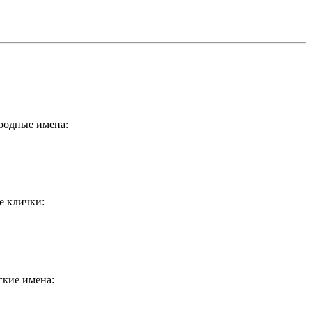
ородные имена:
е клички:
гкие имена: