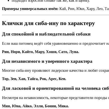
подходит взрослой собаке так же, как и щенку.
Примеры универсальных имён:
Кай, Рин, Юки, Хару, Лео, Та
Клички для сиба-ину по характеру
Для спокойной и наблюдательной собаки
Если ваш питомец ведёт себя уравновешенно и предпочитает н
Рин, Нори, Кайто, Мару, Хоши, Сато, Луна.
Для независимого и уверенного характера
Многие сиба-ину проявляют лидерские качества и любят сохран
Тор, Зен, Хан, Тайга, Рок, Арес, Кен.
Для ласковой и ориентированной на человека си
Несмотря на независимость, некоторые представители породы о
Мия, Юна, Айко, Элли, Бонни, Мика.