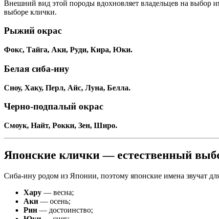
Внешний вид этой породы вдохновляет владельцев на выбор им
выборе клички.
Рыжий окрас
Фокс, Тайга, Аки, Руди, Кира, Юки.
Белая сиба-ину
Сноу, Хаку, Перл, Айс, Луна, Белла.
Черно-подпалый окрас
Смоук, Найт, Рокки, Зен, Широ.
Японские клички — естественный выб
Сиба-ину родом из Японии, поэтому японские имена звучат дл
Хару
— весна;
Аки
— осень;
Рин
— достоинство;
Юки
— снег;