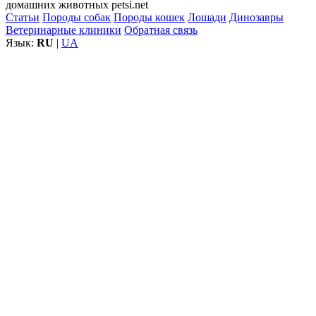
домашних животных petsi.net
Статьи
Породы собак
Породы кошек
Лошади
Динозавры
Ветеринарные клиники
Обратная связь
Язык:
RU
|
UA