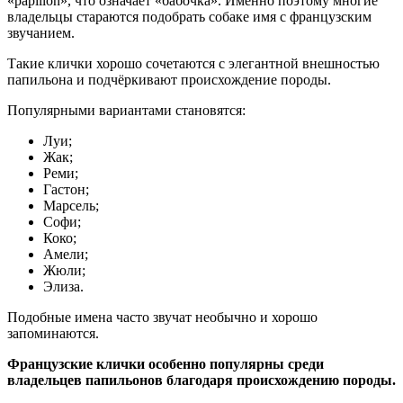
«papillon», что означает «бабочка». Именно поэтому многие
владельцы стараются подобрать собаке имя с французским
звучанием.
Такие клички хорошо сочетаются с элегантной внешностью
папильона и подчёркивают происхождение породы.
Популярными вариантами становятся:
Луи;
Жак;
Реми;
Гастон;
Марсель;
Софи;
Коко;
Амели;
Жюли;
Элиза.
Подобные имена часто звучат необычно и хорошо
запоминаются.
Французские клички особенно популярны среди
владельцев папильонов благодаря происхождению породы.