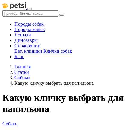
Породы собак
Породы кошек
Лошади
Динозавры
Справочник
Вет. клиники
Клички собак
Блог
Главная
Статьи
Собаки
Какую кличку выбрать для папильона
Какую кличку выбрать для
папильона
Собаки