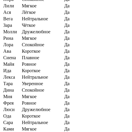
Лили
Мягкое
Да
Ася
Лёгкое
Да
Вега
Нейтральное
Да
Зара
Чёткое
Да
Молли
Дружелюбное
Да
Рина
Мягкое
Да
Лора
Спокойное
Да
Ава
Короткое
Да
Сиена
Плавное
Да
Майя
Ровное
Да
Ида
Короткое
Да
Лекса
Нейтральное
Да
Тара
Уверенное
Да
Дина
Спокойное
Да
Мия
Мягкое
Да
Фрея
Ровное
Да
Люси
Дружелюбное
Да
Ода
Короткое
Да
Сара
Нейтральное
Да
Ками
Мягкое
Да