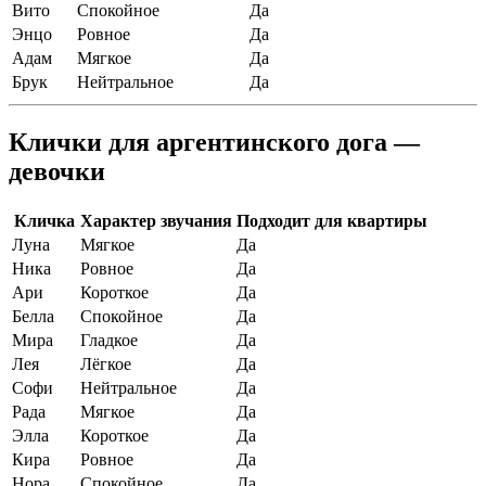
Вито
Спокойное
Да
Энцо
Ровное
Да
Адам
Мягкое
Да
Брук
Нейтральное
Да
Клички для аргентинского дога —
девочки
Кличка
Характер звучания
Подходит для квартиры
Луна
Мягкое
Да
Ника
Ровное
Да
Ари
Короткое
Да
Белла
Спокойное
Да
Мира
Гладкое
Да
Лея
Лёгкое
Да
Софи
Нейтральное
Да
Рада
Мягкое
Да
Элла
Короткое
Да
Кира
Ровное
Да
Нора
Спокойное
Да