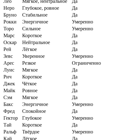
Лео
Мягкое, нейтральное
Да
Неро
Глубокое, ровное
Да
Бруно
Стабильное
Да
Рокки
Энергичное
Умеренно
Торо
Сильное
Умеренно
Марс
Короткое
Да
Оскар
Нейтральное
Да
Рей
Лёгкое
Да
Зевс
Уверенное
Умеренно
Арес
Резкое
Ограниченно
Луис
Мягкое
Да
Рич
Короткое
Да
Джек
Чёткое
Да
Майк
Ровное
Да
Сэм
Мягкое
Да
Бакс
Энергичное
Умеренно
Фред
Спокойное
Да
Гектор
Глубокое
Умеренно
Тай
Короткое
Да
Ральф
Твёрдое
Умеренно
Кай
Лёгкое
Да