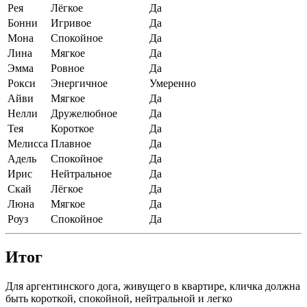
Рея
Лёгкое
Да
Бонни
Игривое
Да
Мона
Спокойное
Да
Лина
Мягкое
Да
Эмма
Ровное
Да
Рокси
Энергичное
Умеренно
Айви
Мягкое
Да
Нелли
Дружелюбное
Да
Тея
Короткое
Да
Мелисса
Плавное
Да
Адель
Спокойное
Да
Ирис
Нейтральное
Да
Скай
Лёгкое
Да
Люна
Мягкое
Да
Роуз
Спокойное
Да
Итог
Для аргентинского дога, живущего в квартире, кличка должна
быть короткой, спокойной, нейтральной и легко