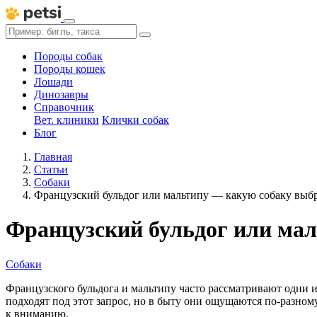
Породы собак
Породы кошек
Лошади
Динозавры
Справочник
Вет. клиники
Клички собак
Блог
Главная
Статьи
Собаки
Французский бульдог или мальтипу — какую собаку выб
Французский бульдог или ма
Собаки
Французского бульдога и мальтипу часто рассматривают одни и
подходят под этот запрос, но в быту они ощущаются по-разн
к вниманию.