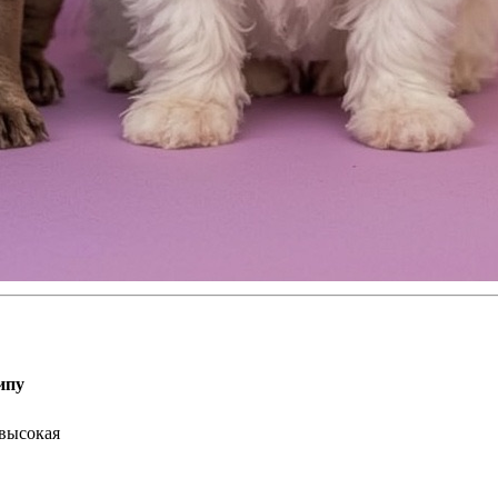
ипу
высокая