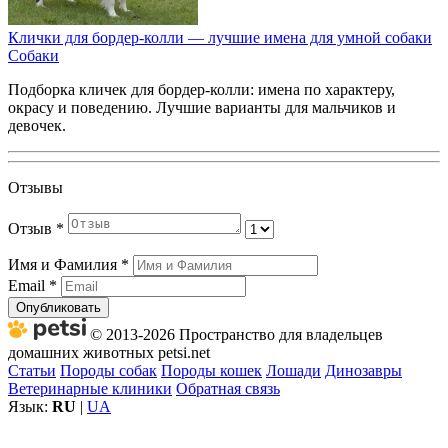
Клички для бордер-колли — лучшие имена для умной собаки
Собаки
Подборка кличек для бордер-колли: имена по характеру,
окрасу и поведению. Лучшие варианты для мальчиков и
девочек.
Отзывы
Отзыв
*
Имя и Фамилия
*
Email
*
Опубликовать
© 2013-2026 Пространство для владельцев
домашних животных petsi.net
Статьи
Породы собак
Породы кошек
Лошади
Динозавры
Ветеринарные клиники
Обратная связь
Язык:
RU
|
UA