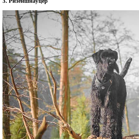
3. Ризеншнауцер